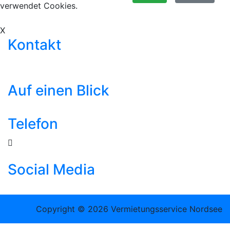
verwendet Cookies.
Hier erfahrt
ihr alles zum Datenschutz
X
Kontakt
info@wangerlandvermietung.de
www.wangerlandvermietung.de
Auf einen Blick
Ferienwohnungen
Kontakt
Impressum
Datenschutz
Telefon
04425 338
oder 04425 1210
Social Media
Copyright © 2026 Vermietungsservice Nordsee